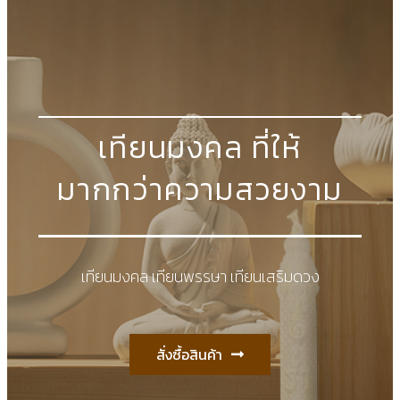
เทียนมงคล ที่ให้
มากกว่าความสวยงาม
เทียนมงคล เทียนพรรษา เทียนเสริมดวง
สั่งซื้อสินค้า