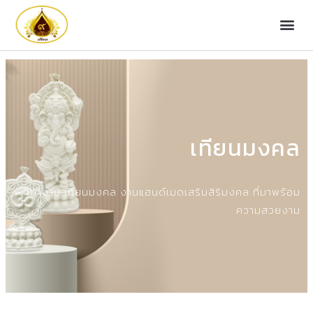
เทียนมงคล
เก้างาม เทียนมงคล งานแฮนด์เมดเสริมสิริมงคล ที่มาพร้อม
ความสวยงาม