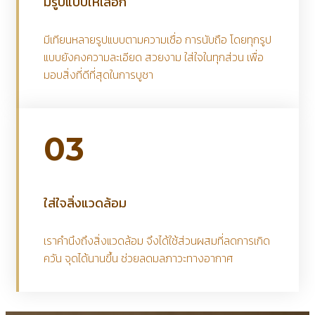
มีรูปแบบให้เลือก
มีเทียนหลายรูปแบบตามความเชื่อ การนับถือ โดยทุกรูป
แบบยังคงความละเอียด สวยงาม ใส่ใจในทุกส่วน เพื่อ
มอบสิ่งที่ดีที่สุดในการบูชา
03
ใส่ใจสิ่งแวดล้อม
เราคำนึงถึงสิ่งแวดล้อม จึงได้ใช้ส่วนผสมที่ลดการเกิด
ควัน จุดได้นานขึ้น ช่วยลดมลภาวะทางอากาศ