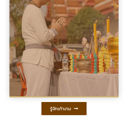
รู้จักเก้างาม