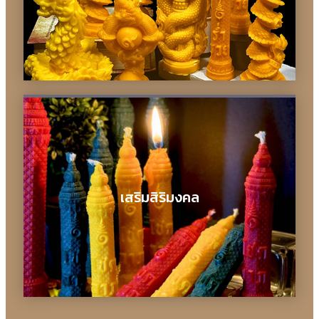
เสริมสิริมงคล