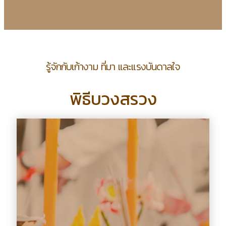
รู้จักกับเก้างาม ที่มา และแรงบันดาลใจ
พิธีบวงสรวง