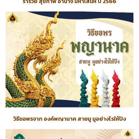
ร่ำรวย สุขภาพ อำนาจ มหาเสน่ห์ ปี 2566
วิธีขอพรจาก องค์พญานาค สายมู มูอย่างไรให้ปัง