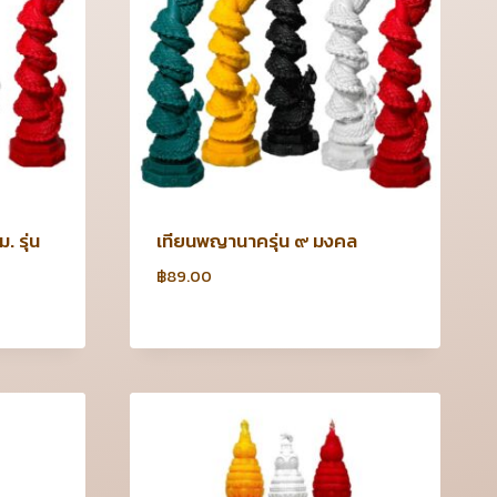
 รุ่น
เทียนพญานาครุ่น ๙ มงคล
฿
89.00