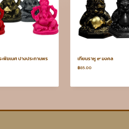
ระพิฆเนศ ปางประทานพร
เทียนราหู ๙ มงคล
฿
85.00