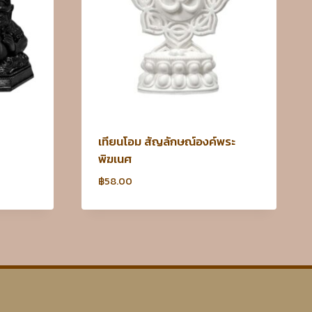
เทียนโอม สัญลักษณ์องค์พระ
พิฆเนศ
฿
58.00